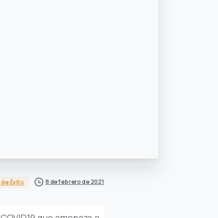
8 de febrero de 2021
de Éxito
l COVID19 que amenaza a