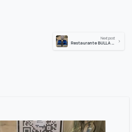
Next post
Restaurante BULLA atiende a sus clientes con el Smart Móvil Xetux.