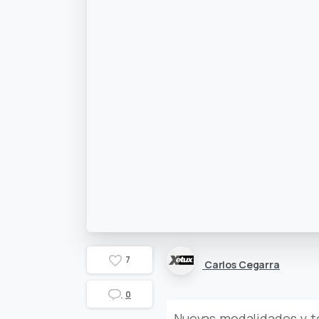
7
Carlos Cegarra
0
Nuevas modalidades y t