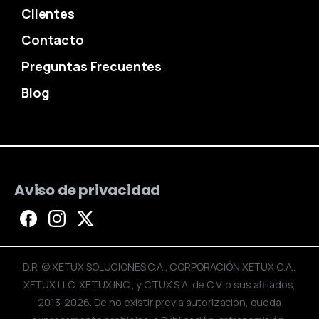
Clientes
Contacto
Preguntas Frecuentes
Blog
Aviso de privacidad
D.R. © XETUX SOLUCIONES C.A., CORPORACIÓN XETUX C.A.,
XETUX LLC, XETUX INC., y CTUX S.A. de C.V. o sus afiliados,
2013-2026. De no existir previa autorización, queda