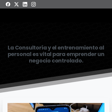
La Consultoría y el entrenamiento al
personal es vital para emprender un
negocio controlado.