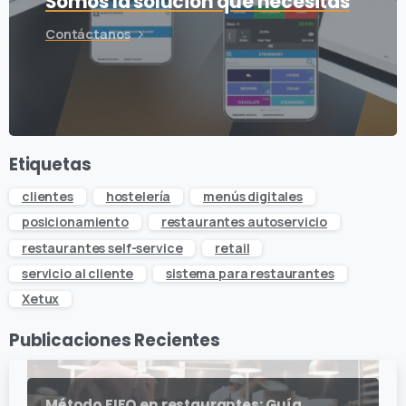
Somos la solución que necesitas
Contáctanos
Etiquetas
clientes
hostelería
menús digitales
posicionamiento
restaurantes autoservicio
restaurantes self-service
retail
servicio al cliente
sistema para restaurantes
Xetux
Publicaciones Recientes
Método FIFO en restaurantes: Guía