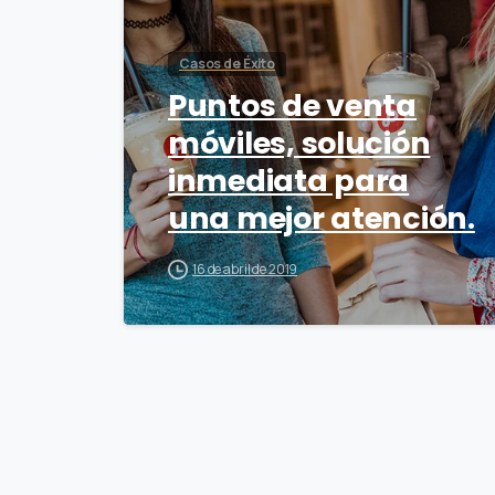
Casos de Éxito
Puntos de venta
móviles, solución
inmediata para
una mejor atención.
16 de abril de 2019