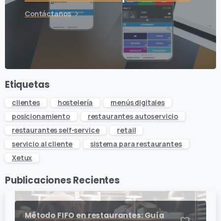
Contáctanos
Etiquetas
clientes
hostelería
menús digitales
posicionamiento
restaurantes autoservicio
restaurantes self-service
retail
servicio al cliente
sistema para restaurantes
Xetux
Publicaciones Recientes
Método FIFO en restaurantes: Guía
0